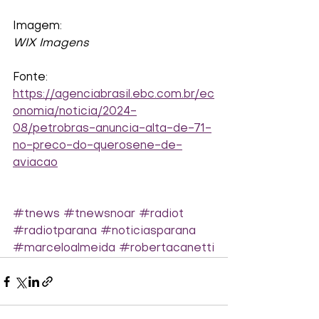
Imagem:
WIX Imagens
Fonte:
https://agenciabrasil.ebc.com.br/ec
onomia/noticia/2024-
08/petrobras-anuncia-alta-de-71-
no-preco-do-querosene-de-
aviacao
#tnews
#tnewsnoar
#radiot
#radiotparana
#noticiasparana
#marceloalmeida
#robertacanetti