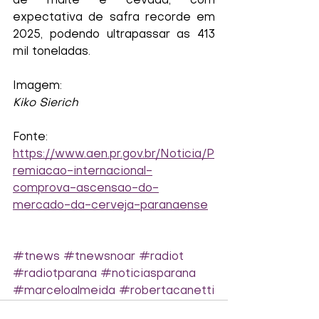
de malte e cevada, com 
expectativa de safra recorde em 
2025, podendo ultrapassar as 413 
mil toneladas.
Imagem:
Kiko Sierich
Fonte:
https://www.aen.pr.gov.br/Noticia/P
remiacao-internacional-
comprova-ascensao-do-
mercado-da-cerveja-paranaense
#tnews
#tnewsnoar
#radiot
#radiotparana
#noticiasparana
#marceloalmeida
#robertacanetti