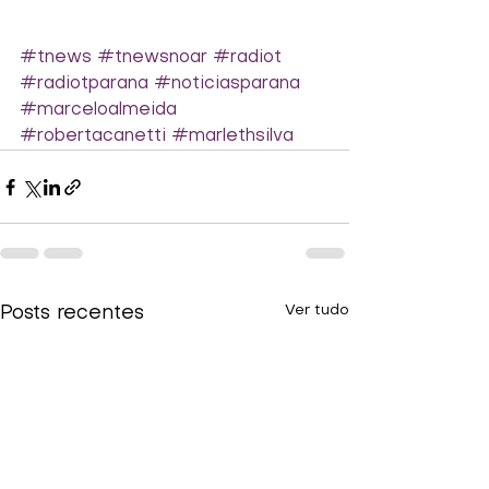
#tnews
#tnewsnoar
#radiot
#radiotparana
#noticiasparana
#marceloalmeida
#robertacanetti
#marlethsilva
Ver tudo
Posts recentes