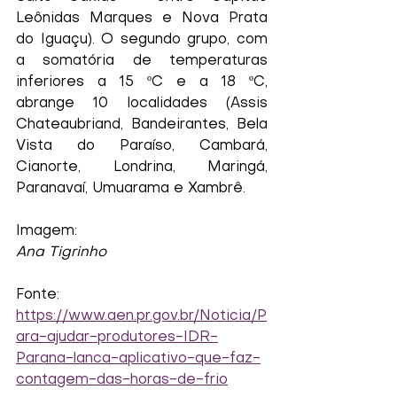
Leônidas Marques e Nova Prata 
do Iguaçu). O segundo grupo, com 
a somatória de temperaturas 
inferiores a 15 ºC e a 18 ºC, 
abrange 10 localidades (Assis 
Chateaubriand, Bandeirantes, Bela 
Vista do Paraíso, Cambará, 
Cianorte, Londrina, Maringá, 
Paranavaí, Umuarama e Xambrê.
Imagem:
Ana Tigrinho
Fonte: 
https://www.aen.pr.gov.br/Noticia/P
ara-ajudar-produtores-IDR-
Parana-lanca-aplicativo-que-faz-
contagem-das-horas-de-frio