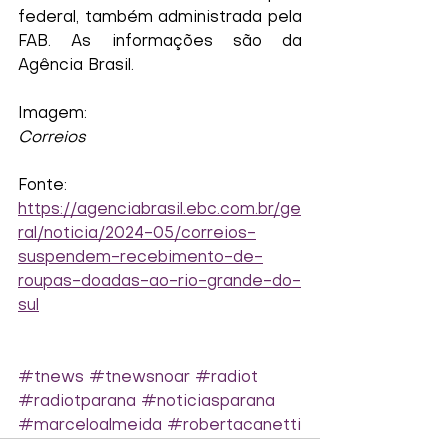
federal, também administrada pela 
FAB. As informações são da 
Agência Brasil.
Imagem:
Correios
Fonte: 
https://agenciabrasil.ebc.com.br/ge
ral/noticia/2024-05/correios-
suspendem-recebimento-de-
roupas-doadas-ao-rio-grande-do-
sul
#tnews
#tnewsnoar
#radiot
#radiotparana
#noticiasparana
#marceloalmeida
#robertacanetti