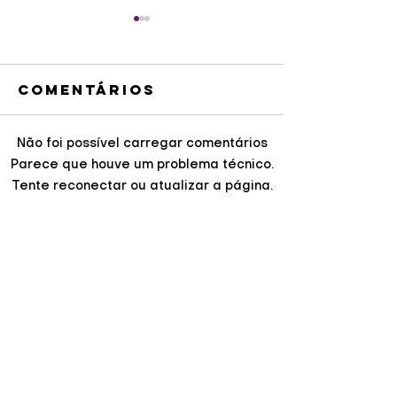
Comentários
Não foi possível carregar comentários
Venda de
Revital
Parece que houve um problema técnico.
ingressos
da Visc
Tente reconectar ou atualizar a página.
para partida
de
solidária
Guarapu
Atualizar
com
em Curit
Ronaldinho
prevê fi
Gaúcho
subterr
começa
ciclovia
nesta quinta
FALE COM A
TNEWS
jardins 
(6)
chuva
ENVIE SUA SUGESTÃO DE PAUTA
jornalismocuritiba@radiot.com.br