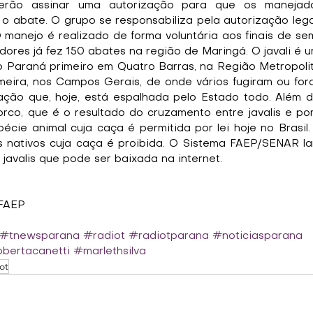
verão assinar uma autorização para que os manejado
 abate. O grupo se responsabiliza pela autorização legal
 manejo é realizado de forma voluntária aos finais de sem
ores já fez 150 abates na região de Maringá. O javali é u
o Paraná primeiro em Quatro Barras, na Região Metropolit
meira, nos Campos Gerais, de onde vários fugiram ou fora
ção que, hoje, está espalhada pelo Estado todo. Além de
orco, que é o resultado do cruzamento entre javalis e por
pécie animal cuja caça é permitida por lei hoje no Brasil.
s nativos cuja caça é proibida. O Sistema FAEP/SENAR l
 javalis que pode ser baixada na internet.
 FAEP
#tnewsparana
#radiot
#radiotparana
#noticiasparana
bertacanetti
#marlethsilva
ot