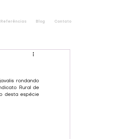
Referências
Blog
Contato
avalis rondando 
dicato Rural de 
o desta espécie 