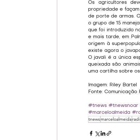
Os agricultores de
propriedade e façam o
de porte de armas. O
o grupo de 15 manejad
que foi introduzido n
e mais tarde, em Pal
origem à superpopula
existe agora o javap
O javali é a única es
queixada são animai
uma cartilha sobre os
Imagem: Riley Bartel
Fonte: Comunicação
#tnews
#tnewsnoar
#marceloalmeida
#ro
tnews
marceloalmeida
radi