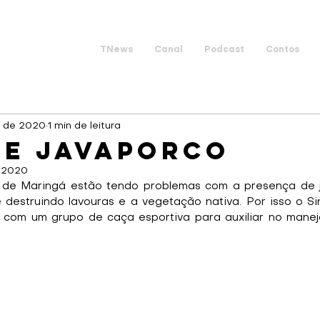
TNews
Canal
Podcast
Contos
. de 2020
1 min de leitura
 e Javaporco
e 2020
s de Maringá estão tendo problemas com a presença de j
 destruindo lavouras e a vegetação nativa. Por isso o Sin
 com um grupo de caça esportiva para auxiliar no manej