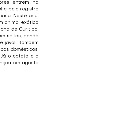
res entrem na 
 e pelo registro 
ana. Neste ano, 
m animal exótico 
ana de Curitiba, 
m soltos, dando 
 javali, também 
cos domésticos. 
 Já o cateto e a 
ançou em agosto 