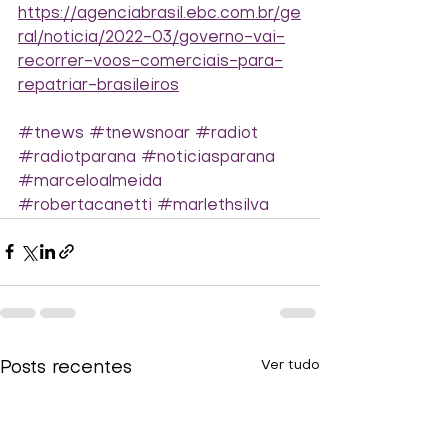
https://agenciabrasil.ebc.com.br/ge
ral/noticia/2022-03/governo-vai-
recorrer-voos-comerciais-para-
repatriar-brasileiros
#tnews
#tnewsnoar
#radiot
#radiotparana
#noticiasparana
#marceloalmeida
#robertacanetti
#marlethsilva
Ver tudo
Posts recentes